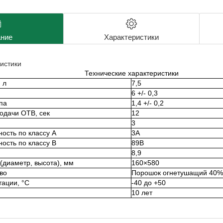
ние
Характеристики
истики
Технические характеристики
 л
7,5
6 +/- 0,3
па
1,4 +/- 0,2
одачи ОТВ, сек
12
3
ость по классу А
3А
ость по классу В
89B
8,9
(диаметр, высота), мм
160×580
во
Порошок огнетушащий 40%
тации, °C
-40 до +50
10 лет