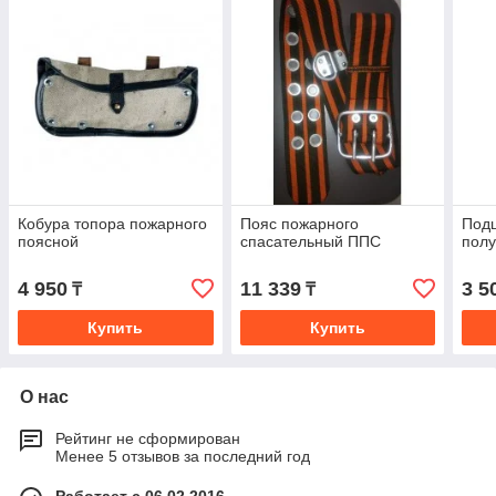
Кобура топора пожарного
Пояс пожарного
Под
поясной
спасательный ППС
полу
4 950
11 339
3 5
₸
₸
Купить
Купить
О нас
Рейтинг не сформирован
Менее 5 отзывов за последний год